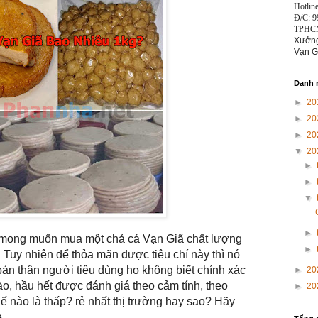
Hotlin
Đ/C: 9
TPHC
Xưởng
Vạn G
Danh m
►
20
►
20
►
20
▼
20
►
►
▼
►
n mong muốn mua một chả cá Vạn Giã chất lượng
►
. Tuy nhiên để thỏa mãn được tiêu chí này thì nó
bản thân người tiêu dùng họ không biết chính xác
►
20
ào, hầu hết được đánh giá theo cảm tính, theo
►
20
ế nào là thấp? rẻ nhất thị trường hay sao? Hãy
.