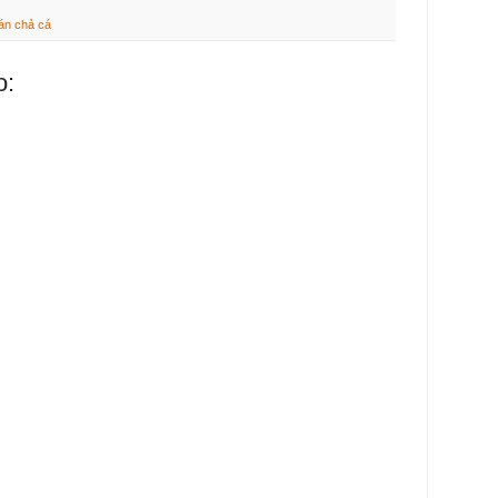
án chả cá
o: