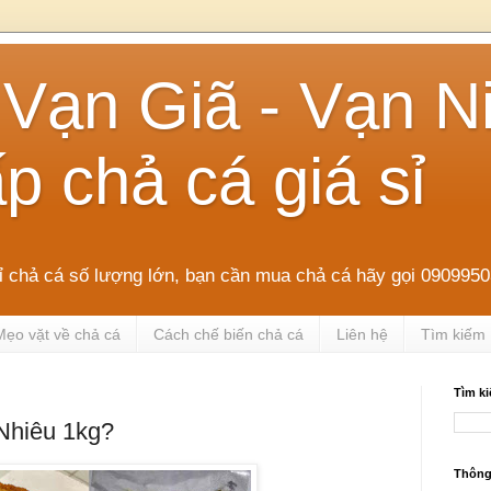
Vạn Giã - Vạn N
p chả cá giá sỉ
sỉ chả cá số lượng lớn, bạn cần mua chả cá hãy gọi 090995
Mẹo vặt về chả cá
Cách chế biến chả cá
Liên hệ
Tìm kiếm
Tìm k
Nhiêu 1kg?
Thông 