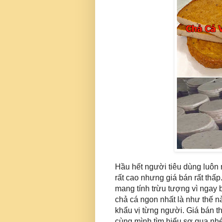
Hầu hết người tiêu dùng luô
rất cao nhưng giá bán rất thấp
mang tính trừu tượng vì ngay 
chả cá ngon nhất là như thế n
khẩu vị từng người. Giá bán th
cùng mình tìm hiểu sơ qua nhé