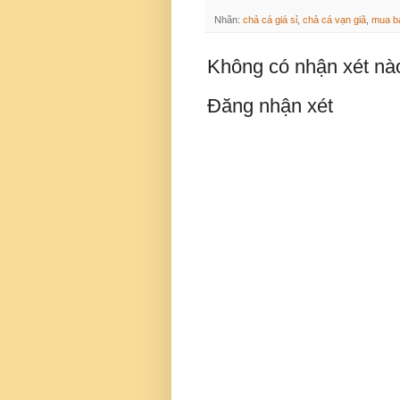
Nhãn:
chả cá giá sỉ
,
chả cá vạn giã
,
mua b
Không có nhận xét nà
Đăng nhận xét