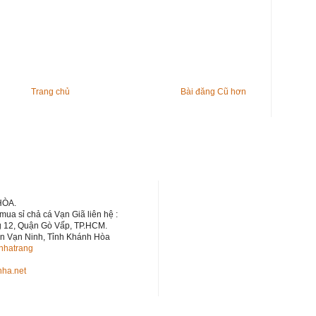
Trang chủ
Bài đăng Cũ hơn
HÒA.
mua sỉ chả cá Vạn Giã liên hệ :
g 12, Quận Gò Vấp, TP.HCM.
ện Vạn Ninh, Tỉnh Khánh Hòa
nhatrang
ha.net