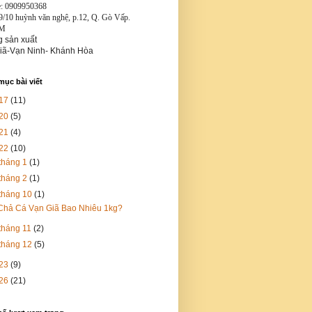
e: 0909950368
9/10 huỳnh văn nghệ, p.12, Q. Gò Vấp.
M
 sản xuất
iã-Vạn Ninh- Khánh Hòa
ục bài viết
17
(11)
20
(5)
21
(4)
22
(10)
tháng 1
(1)
tháng 2
(1)
tháng 10
(1)
Chả Cá Vạn Giã Bao Nhiêu 1kg?
tháng 11
(2)
tháng 12
(5)
23
(9)
26
(21)