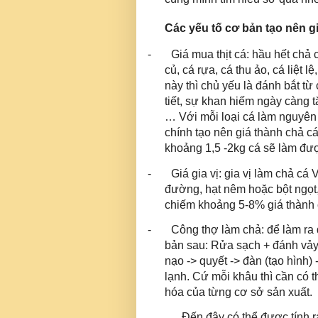
Các yếu tố cơ bản tạo nên g
-
Giá mua thịt cá: hầu hết chả
củ, cá rựa, cá thu ảo, cá liệt l
này thì chủ yếu là đánh bắt từ 
tiết, sự khan hiếm ngày càng t
… Với mỗi loại cá làm nguyên l
chính tạo nên giá thành chả c
khoảng 1,5 -2kg cá sẽ làm được
-
Giá gia vị: gia vị làm chả cá V
đường, hạt nêm hoặc bột ngọt, 
chiếm khoảng 5-8% giá thành 
-
Công thợ làm chả: để làm ra
bản sau: Rửa sạch + đánh vảy -
nạo -> quyết -> đàn (tạo hình)
lạnh. Cứ mỗi khâu thì cần có 
hóa của từng cơ sở sản xuất.
Đến đây có thể được tính r