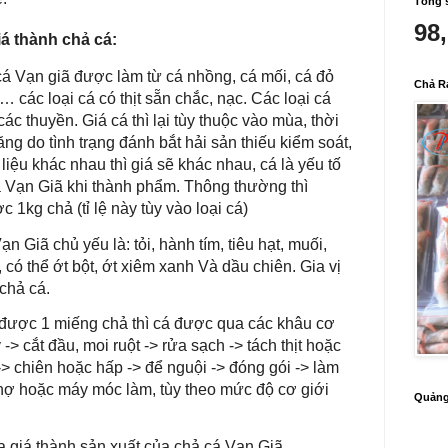
Tổng 
98
iá thành chả cá:
 cá Vạn giã được làm từ cá nhồng, cá mối, cá đỏ
Chả R
ệ,… các loại cá có thịt sẵn chắc, nạc. Các loại cá
các thuyền. Giá cá thì lại tùy thuộc vào mùa, thời
ăng do tình trạng đánh bắt hải sản thiếu kiểm soát,
iệu khác nhau thì giá sẽ khác nhau, cá là yếu tố
á Vạn Giã khi thành phẩm. Thông thường thì
 1kg chả (tỉ lệ này tùy vào loại cá)
ạn Giã chủ yếu là: tỏi, hành tím, tiêu hạt, muối,
có thể ớt bột, ớt xiêm xanh Và dầu chiên. Gia vị
chả cá.
 được 1 miếng chả thì cá được qua các khâu cơ
> cắt đầu, moi ruột -> rửa sạch -> tách thịt hoặc
 -> chiên hoặc hấp -> để nguội -> đóng gói -> làm
thợ hoặc máy móc làm, tùy theo mức độ cơ giới
Quảng
a giá thành sản xuất của chả cá Vạn Giã.