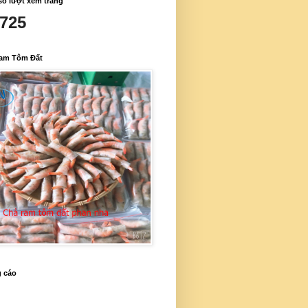
số lượt xem trang
,725
am Tôm Đất
 cáo