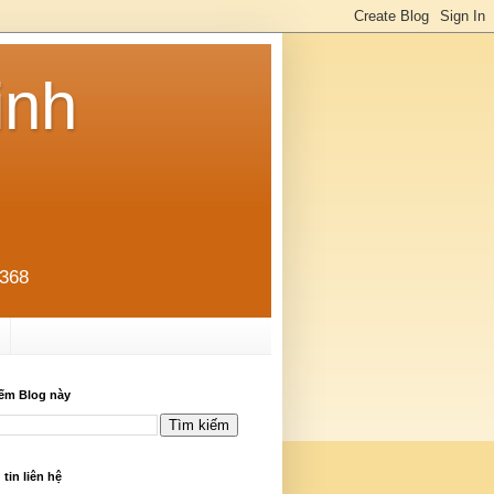
inh
0368
iếm Blog này
tin liên hệ