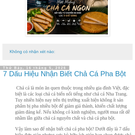
Không có nhận xét nào:
Thứ Bảy, 16 tháng 5, 2026
7 Dấu Hiệu Nhận Biết Chả Cá Pha Bột
Chả cá là món ăn quen thuộc trong nhiều gia đình Việt, đặc
biệt là các loại chả cá biển nổi tiếng như chả cá Nha Trang.
Tuy nhiên hiện nay trên thị trường xuất hiện không ít sản
phẩm bị pha nhiều bột để giảm giá thành, khiến chất lượng
giảm đáng kể. Nếu không có kinh nghiệm, người mua rất dễ
nhầm lẫn giữa chả cá nguyên chất và chả cá pha bột.
Vậy làm sao để nhận biết chả cá pha bột? Dưới đây là 7 dấu
hiệu đơn giản nhưng cực kỳ hữu ích giúp bạn chọn được chả