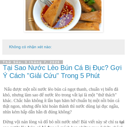
Không có nhận xét nào:
Thứ Sáu, 3 tháng 7, 2026
Tại Sao Nước Lèo Bún Cá Bị Đục? Gợi
Ý Cách "Giải Cứu" Trong 5 Phút
Nấu được một nồi nước lèo bún cá ngọt thanh, chuẩn vị biển đã
khó, nhưng làm sao để nước lèo trong vắt lại là một "thử thách"
khác. Chắc hẳn không ít lần bạn hăm hở chuẩn bị một nồi bún cá
thật ngon, nhưng đến khi hoàn thành thì nước dùng lại đục ngầu,
nhìn kém hấp dẫn hẳn đi đúng không?
Đừng vội nản lòng và đổ bỏ nồi nước nhé! Bài viết này sẽ chỉ ra
tại