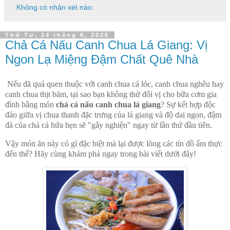
Không có nhận xét nào:
Thứ Tư, 24 tháng 6, 2026
Chả Cá Nấu Canh Chua Lá Giang: Vị
Ngon Lạ Miệng Đậm Chất Quê Nhà
Nếu đã quá quen thuộc với canh chua cá lóc, canh chua nghêu hay
canh chua thịt băm, tại sao bạn không thử đổi vị cho bữa cơm gia
đình bằng món
chả cá nấu canh chua lá giang
? Sự kết hợp độc
đáo giữa vị chua thanh đặc trưng của lá giang và độ dai ngon, đậm
đà của chả cá hứa hẹn sẽ "gây nghiện" ngay từ lần thử đầu tiên.
Vậy món ăn này có gì đặc biệt mà lại được lòng các tín đồ ẩm thực
đến thế? Hãy cùng khám phá ngay trong bài viết dưới đây!