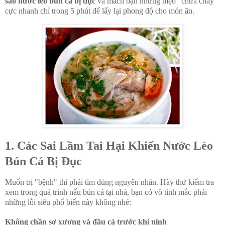
sao nước lèo bún cá bị đục
và mách bạn những mẹo "chữa cháy"
cực nhanh chỉ trong 5 phút để lấy lại phong độ cho món ăn.
1. Các Sai Lầm Tai Hại Khiến Nước Lèo
Bún Cá Bị Đục
Muốn trị "bệnh" thì phải tìm đúng nguyên nhân. Hãy thử kiểm tra
xem trong quá trình nấu bún cá tại nhà, bạn có vô tình mắc phải
những lỗi siêu phổ biến này không nhé:
Không chần sơ xương và đầu cá trước khi ninh