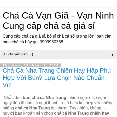
Chả Cá Vạn Giã - Vạn Ninh
Cung cấp chả cá giá sỉ
Cung cấp chả cá giá sỉ, bỏ sỉ chả cá số lượng lớn, bạn cần
mua chả cá hãy gọi 0909950368
▼
Thứ Năm, 23 tháng 7, 2026
Chả Cá Nha Trang Chiên Hay Hấp Phù
Hợp Với Bún? Lựa Chọn Nào Chuẩn
Vị?
Nhắc đến
bún chả cá Nha Trang
, nhiều người sẽ nghĩ
ngay đến tô bún cá ngọt thanh từ cá biển kết hợp với những
miếng
chả cá Nha Trang
dai thơm. Tuy nhiên, không ít
người băn khoăn nên chọn
chả cá Nha Trang chiên hay