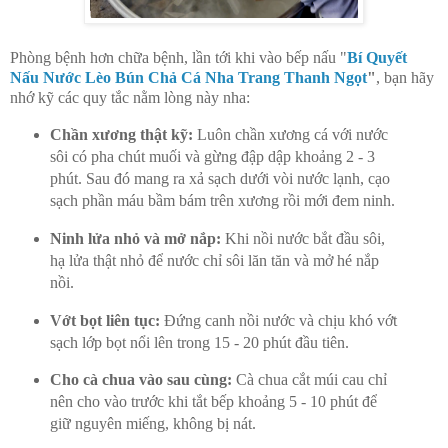
Phòng bệnh hơn chữa bệnh, lần tới khi vào bếp nấu "
Bí Quyết
Nấu Nước Lèo Bún Chả Cá Nha Trang Thanh Ngọt
"
, bạn hãy
nhớ kỹ các quy tắc nằm lòng này nha:
Chần xương thật kỹ:
Luôn chần xương cá với nước
sôi có pha chút muối và gừng đập dập khoảng 2 - 3
phút. Sau đó mang ra xả sạch dưới vòi nước lạnh, cạo
sạch phần máu bầm bám trên xương rồi mới đem ninh.
Ninh lửa nhỏ và mở nắp:
Khi nồi nước bắt đầu sôi,
hạ lửa thật nhỏ để nước chỉ sôi lăn tăn và mở hé nắp
nồi.
Vớt bọt liên tục:
Đứng canh nồi nước và chịu khó vớt
sạch lớp bọt nổi lên trong 15 - 20 phút đầu tiên.
Cho cà chua vào sau cùng:
Cà chua cắt múi cau chỉ
nên cho vào trước khi tắt bếp khoảng 5 - 10 phút để
giữ nguyên miếng, không bị nát.