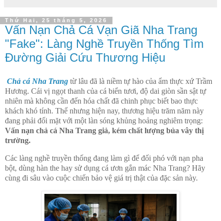
Thứ Hai, 25 tháng 5, 2026
Vấn Nạn Chả Cá Vạn Giã Nha Trang
"Fake": Làng Nghề Truyền Thống Tìm
Đường Giải Cứu Thương Hiệu
Chả cá Nha Trang
từ lâu đã là niềm tự hào của ẩm thực xứ Trầm
Hương. Cái vị ngọt thanh của cá biển tươi, độ dai giòn sần sật tự
nhiên mà không cần đến hóa chất đã chinh phục biết bao thực
khách khó tính. Thế nhưng hiện nay, thương hiệu trăm năm này
đang phải đối mặt với một làn sóng khủng hoảng nghiêm trọng:
Vấn nạn chả cá Nha Trang giả, kém chất lượng bủa vây thị
trường.
Các làng nghề truyền thống đang làm gì để đối phó với nạn pha
bột, dùng hàn the hay sử dụng cá ươn gắn mác Nha Trang? Hãy
cùng đi sâu vào cuộc chiến bảo vệ giá trị thật của đặc sản này.