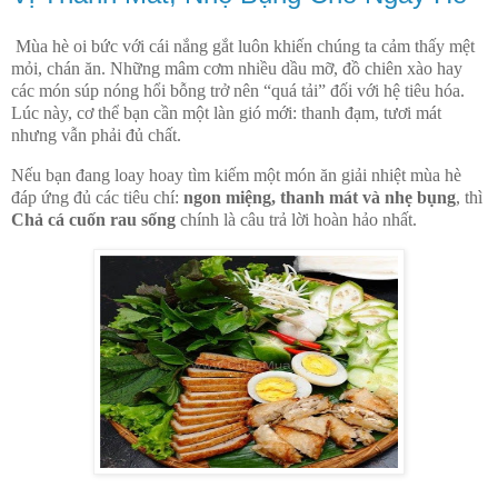
Mùa hè oi bức với cái nắng gắt luôn khiến chúng ta cảm thấy mệt
mỏi, chán ăn. Những mâm cơm nhiều dầu mỡ, đồ chiên xào hay
các món súp nóng hổi bỗng trở nên “quá tải” đối với hệ tiêu hóa.
Lúc này, cơ thể bạn cần một làn gió mới: thanh đạm, tươi mát
nhưng vẫn phải đủ chất.
Nếu bạn đang loay hoay tìm kiếm một món ăn giải nhiệt mùa hè
đáp ứng đủ các tiêu chí:
ngon miệng, thanh mát và nhẹ bụng
, thì
Chả cá cuốn rau sống
chính là câu trả lời hoàn hảo nhất.