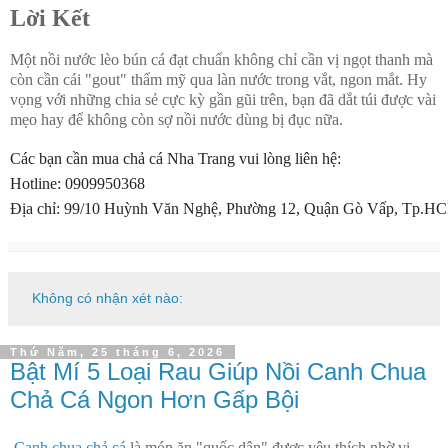
Lời Kết
Một nồi nước lèo bún cá đạt chuẩn không chỉ cần vị ngọt thanh mà
còn cần cái "gout" thẩm mỹ qua làn nước trong vắt, ngon mắt. Hy
vọng với những chia sẻ cực kỳ gần gũi trên, bạn đã dắt túi được vài
mẹo hay để không còn sợ nồi nước dùng bị đục nữa.
Các bạn cần mua chả cá Nha Trang vui lòng liên hệ:
Hotline: 0909950368
Địa chỉ: 99/10 Huỳnh Văn Nghệ, Phường 12, Quận Gò Vấp, Tp.H
Không có nhận xét nào:
Thứ Năm, 25 tháng 6, 2026
Bật Mí 5 Loại Rau Giúp Nồi Canh Chua
Chả Cá Ngon Hơn Gấp Bội
Canh chua chả cá
là món ăn "quốc dân" được yêu thích nhờ vị