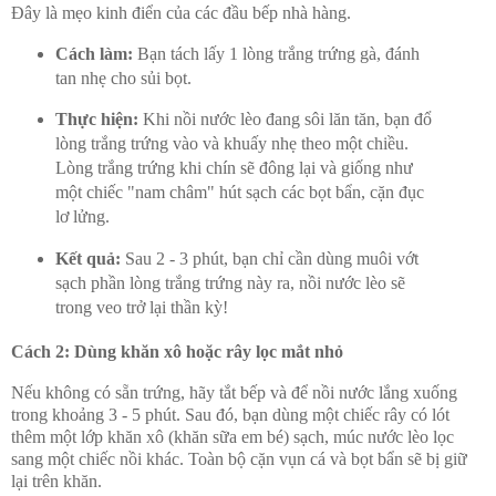
Đây là mẹo kinh điển của các đầu bếp nhà hàng.
Cách làm:
Bạn tách lấy 1 lòng trắng trứng gà, đánh
tan nhẹ cho sủi bọt.
Thực hiện:
Khi nồi nước lèo đang sôi lăn tăn, bạn đổ
lòng trắng trứng vào và khuấy nhẹ theo một chiều.
Lòng trắng trứng khi chín sẽ đông lại và giống như
một chiếc "nam châm" hút sạch các bọt bẩn, cặn đục
lơ lửng.
Kết quả:
Sau 2 - 3 phút, bạn chỉ cần dùng muôi vớt
sạch phần lòng trắng trứng này ra, nồi nước lèo sẽ
trong veo trở lại thần kỳ!
Cách 2: Dùng khăn xô hoặc rây lọc mắt nhỏ
Nếu không có sẵn trứng, hãy tắt bếp và để nồi nước lắng xuống
trong khoảng 3 - 5 phút. Sau đó, bạn dùng một chiếc rây có lót
thêm một lớp khăn xô (khăn sữa em bé) sạch, múc nước lèo lọc
sang một chiếc nồi khác. Toàn bộ cặn vụn cá và bọt bẩn sẽ bị giữ
lại trên khăn.