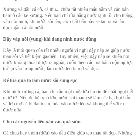
Xương và đầu cá cờ, cá thu... chứa rất nhiều máu bầm và cặn bẩn
bám ở các kẽ xương. Nếu bạn chỉ rửa bằng nước lạnh rồi cho thẳng
vào nồi ninh, khi nước sôi lên, các chất bẩn này sẽ tan ra và làm
đục ngầu cả nồi nước.
Đậy vắp nồi (vung) khi đang ninh nước dùng
Đây là thói quen của rất nhiều người vì nghĩ đậy nắp sẽ giúp nước
mau sôi và tiết kiệm ga/điện. Tuy nhiên, việc đậy nắp sẽ khiến hơi
nước không thoát được ra ngoài, cuốn theo các bọt bẩn cuộn ngược
trở lại vào trong nước, làm nước lèo bị mờ và đục.
Để lửa quá to làm nước sôi sùng sục
Khi ninh xương cá, bạn chỉ cần một mức lửa liu riu để chất ngọt tiết
ra từ từ. Nếu để lửa quá lớn, nước sôi mạnh sẽ làm các hạt bọt bẩn
và lớp mỡ cá bị đánh tan, hòa vào nước lèo và không thể vớt ra
được nữa.
Cho các nguyên liệu xào vào quá sớm
Cà chua hay thơm (dứa) xào dầu điều giúp tạo màu rất đẹp. Nhưng