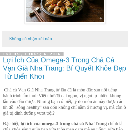
Không có nhận xét nào:
Thứ Hai, 1 tháng 6, 2026
Lợi Ích Của Omega-3 Trong Chả Cá
Vạn Giã Nha Trang: Bí Quyết Khỏe Đẹp
Từ Biển Khơi
Chả cá Vạn Giã Nha Trang từ lâu đã là món đặc sản nổi tiếng
hành trình ẩm thực Việt nhờ độ dai ngon, vị ngọt tự nhiên không
lẫn vào đâu được. Nhưng bạn có biết, lý do món ăn này được các
tín đồ "sống healthy" săn đón không chỉ nằm ở hương vị, mà còn ở
giá trị dinh dưỡng vượt trội?
Đặc biệt,
lợi ích của omega-3 trong chả cá Nha Trang
chính là
chìa khóa vàng giúp bạn vừa thỏa mãn đam mê ăn uống, vừa bảo