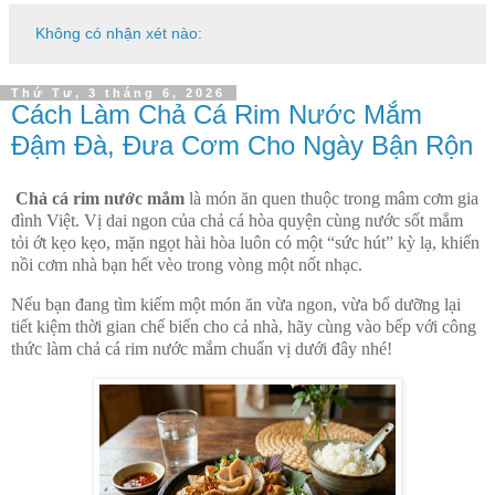
Không có nhận xét nào:
Thứ Tư, 3 tháng 6, 2026
Cách Làm Chả Cá Rim Nước Mắm
Đậm Đà, Đưa Cơm Cho Ngày Bận Rộn
Chả cá rim nước mắm
là món ăn quen thuộc trong mâm cơm gia
đình Việt. Vị dai ngon của chả cá hòa quyện cùng nước sốt mắm
tỏi ớt kẹo kẹo, mặn ngọt hài hòa luôn có một “sức hút” kỳ lạ, khiến
nồi cơm nhà bạn hết vèo trong vòng một nốt nhạc.
Nếu bạn đang tìm kiếm một món ăn vừa ngon, vừa bổ dưỡng lại
tiết kiệm thời gian chế biến cho cả nhà, hãy cùng vào bếp với công
thức làm chả cá rim nước mắm chuẩn vị dưới đây nhé!